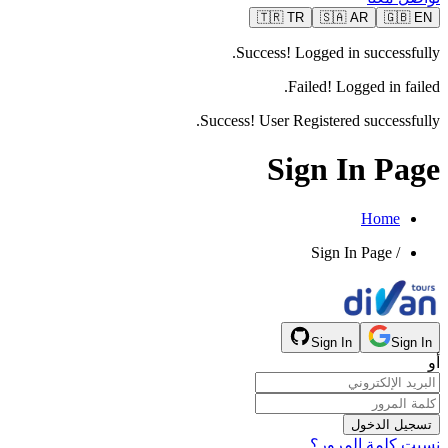
🇹🇷
TR
🇸🇦
AR
🇬🇧
EN
Success! Logged in successfully.
Failed! Logged in failed.
Success! User Registered successfully.
Sign In Page
Home
Sign In Page
/
Sign In
Sign In
أو
تسجيل الدخول
نسيت كلمة المرور؟